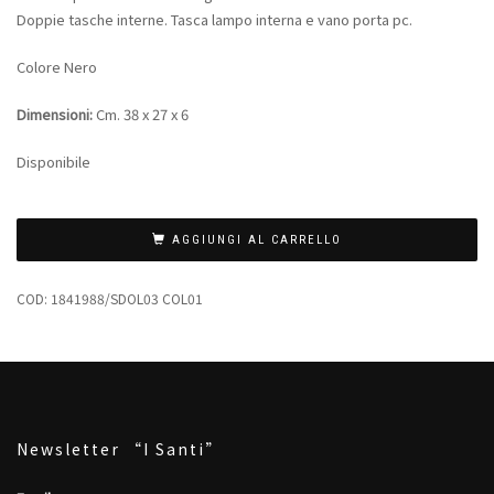
Doppie tasche interne. Tasca lampo interna e vano porta pc.
Colore Nero
Dimensioni:
Cm. 38 x 27 x 6
Disponibile
AGGIUNGI AL CARRELLO
COD:
1841988/SDOL03 COL01
Newsletter “I Santi”