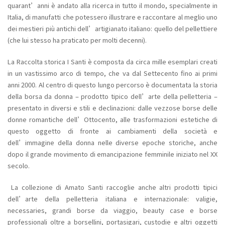
quarant’anni è andato alla ricerca in tutto il mondo, specialmente in
Italia, di manufatti che potessero illustrare e raccontare al meglio uno
dei mestieri più antichi dell’artigianato italiano: quello del pellettiere
(che lui stesso ha praticato per molti decenni).
La Raccolta storica I Santi è composta da circa mille esemplari creati
in un vastissimo arco di tempo, che va dal Settecento fino ai primi
anni 2000. Al centro di questo lungo percorso è documentata la storia
della borsa da donna – prodotto tipico dell’arte della pelletteria –
presentato in diversi e stili e declinazioni: dalle vezzose borse delle
donne romantiche dell’Ottocento, alle trasformazioni estetiche di
questo oggetto di fronte ai cambiamenti della società e
dell’immagine della donna nelle diverse epoche storiche, anche
dopo il grande movimento di emancipazione femminile iniziato nel XX
secolo.
La collezione di Amato Santi raccoglie anche altri prodotti tipici
dell’arte della pelletteria italiana e internazionale: valigie,
necessaries, grandi borse da viaggio, beauty case e borse
professionali oltre a borsellini, portasigari, custodie e altri oggetti