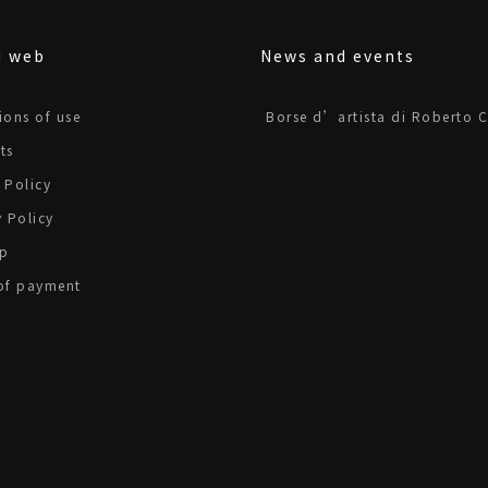
i web
News and events
ions of use
Borse d’artista di Roberto C
ts
 Policy
y Policy
p
of payment