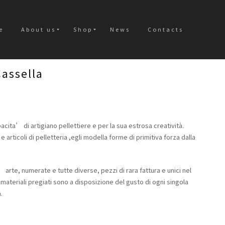
e
About us
Shop
News
Contacts
assella
ita’ di artigiano pellettiere e per la sua estrosa creatività.
 articoli di pelletteria ,egli modella forme di primitiva forza dalla
’ arte, numerate e tutte diverse, pezzi di rara fattura e unici nel
ateriali pregiati sono a disposizione del gusto di ogni singola
.